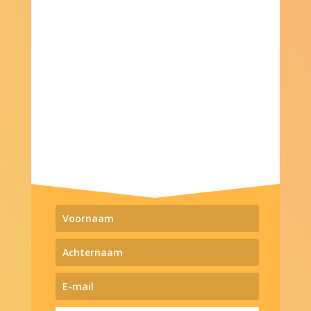
Inspiratie door korte lichtkracht
audio's of een vraag die je laat
stilstaan en voelen, acties en
updates van nieuwe events.
Ontvang meteen een visualisatie
om je meer te verbinden met jouw
intuïtie.