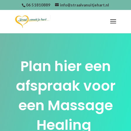
06 51810889
info@straalvanuitjehart.nl
Plan hier een
afspraak voor
een Massage
Healing