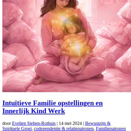
Intuïtieve Familie opstellingen en
Innerlijk Kind Werk
door
Evelien Sieben-Rothuis
|
14 mei 2024
|
Bewustzijn &
Spirituele Groei
,
codependentie & relatiepatronen
,
Familiepatronen