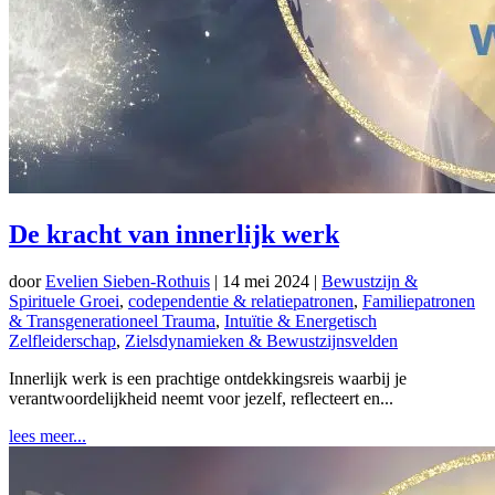
De kracht van innerlijk werk
door
Evelien Sieben-Rothuis
|
14 mei 2024
|
Bewustzijn &
Spirituele Groei
,
codependentie & relatiepatronen
,
Familiepatronen
& Transgenerationeel Trauma
,
Intuïtie & Energetisch
Zelfleiderschap
,
Zielsdynamieken & Bewustzijnsvelden
Innerlijk werk is een prachtige ontdekkingsreis waarbij je
verantwoordelijkheid neemt voor jezelf, reflecteert en...
lees meer...