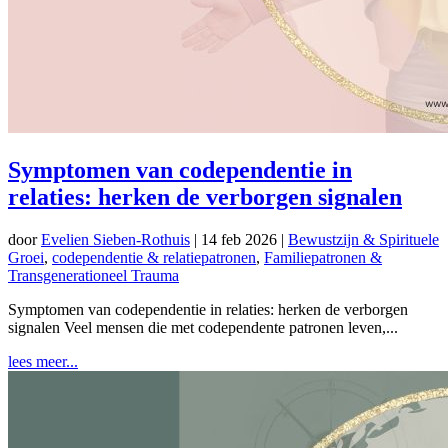
Symptomen van codependentie in
relaties: herken de verborgen signalen
door
Evelien Sieben-Rothuis
|
14 feb 2026
|
Bewustzijn & Spirituele
Groei
,
codependentie & relatiepatronen
,
Familiepatronen &
Transgenerationeel Trauma
Symptomen van codependentie in relaties: herken de verborgen
signalen Veel mensen die met codependente patronen leven,...
lees meer...