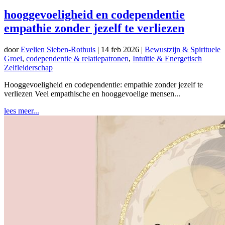
hooggevoeligheid en codependentie
empathie zonder jezelf te verliezen
door
Evelien Sieben-Rothuis
|
14 feb 2026
|
Bewustzijn & Spirituele
Groei
,
codependentie & relatiepatronen
,
Intuïtie & Energetisch
Zelfleiderschap
Hooggevoeligheid en codependentie: empathie zonder jezelf te
verliezen Veel empathische en hooggevoelige mensen...
lees meer...