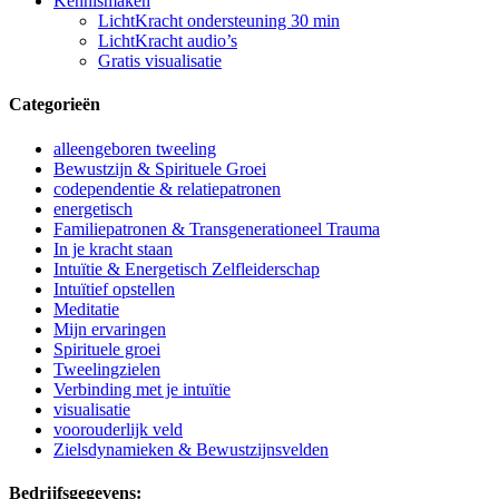
Kennismaken
LichtKracht ondersteuning 30 min
LichtKracht audio’s
Gratis visualisatie
Categorieën
alleengeboren tweeling
Bewustzijn & Spirituele Groei
codependentie & relatiepatronen
energetisch
Familiepatronen & Transgenerationeel Trauma
In je kracht staan
Intuïtie & Energetisch Zelfleiderschap
Intuïtief opstellen
Meditatie
Mijn ervaringen
Spirituele groei
Tweelingzielen
Verbinding met je intuïtie
visualisatie
voorouderlijk veld
Zielsdynamieken & Bewustzijnsvelden
Bedrijfsgegevens: