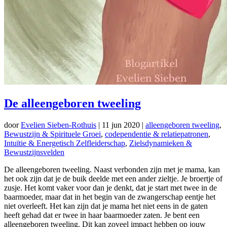
De alleengeboren tweeling
door
Evelien Sieben-Rothuis
|
11 jun 2020
|
alleengeboren tweeling
,
Bewustzijn & Spirituele Groei
,
codependentie & relatiepatronen
,
Intuïtie & Energetisch Zelfleiderschap
,
Zielsdynamieken &
Bewustzijnsvelden
De alleengeboren tweeling. Naast verbonden zijn met je mama, kan
het ook zijn dat je de buik deelde met een ander zieltje. Je broertje of
zusje. Het komt vaker voor dan je denkt, dat je start met twee in de
baarmoeder, maar dat in het begin van de zwangerschap eentje het
niet overleeft. Het kan zijn dat je mama het niet eens in de gaten
heeft gehad dat er twee in haar baarmoeder zaten. Je bent een
alleengeboren tweeling. Dit kan zoveel impact hebben op jouw