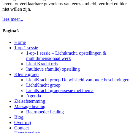
leven, onverklaarbare gevoelens van eenzaamheid, verdriet en hier
niet willen zijn.
lees meer...
Pagina’s
Home
1 op 1 sessie
1-op-1 sessie – Lichtkracht, opstellingen &
multidimensionaal werk
Licht Kracht reis
Intuïtieve (familie) opstelling
Kleine groep
LichtKracht groep De wijsheid van oude beschavingen
LichtKracht groep
LichtKracht groepsssesie met thema
Agenda
Zielsafstemming
Massage healing
Baarmoeder healing
Blog
Over mij
Contact