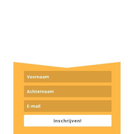
stilstaan en voelen, acties en
updates van nieuwe events.
Ontvang meteen een visualisatie
om je meer te verbinden met jouw
intuïtie.
Inschrijven!