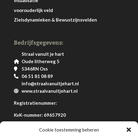
visualisatie
voorouderlijk veld
Zielsdynamieken & Bewustzijnsvelden
Bedrijfsgegevens:
Straal vanuit je hart
Oude litherweg 5
5346RN Oss
06 51 81 08 89
info@straalvanuitjehart.nl
www.straalvanuitjehart.nl
Registratienummer:
KvK-nummer: 69657920
Cookie toestemming beheren