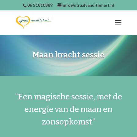
06 51810889
info@straalvanuitjehart.nl
Maan kracht sessie
"Een magische sessie, met de
energie van de maan en
zonsopkomst"