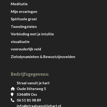
Meditatie
Mijn ervaringen
Spirituele groei
Tweelingzielen
Verbinding met je intuïtie
visualisatie
voorouderlijk veld
Zielsdynamieken & Bewustzijnsvelden
Bedrijfsgegevens:
Straal vanuit je hart
Oude litherweg 5
5346RN Oss
06 51 81 08 89
info@straalvanuitjehart.nl