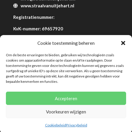
www.straalvanuitjehart.nl
Registratienummer:
KvK-nummer: 69657920
Cookie toestemming beheren
Om de beste ervaringen te bieden, gebruiken wij technologieën zoals
cookies om apparaatinformatie op te slaan en/of te raadplegen. Door
toestemming te geven voor deze technologieën kunnen wij gegevens zoals
surfgedrag of unieke ID's op deze site verwerken. Als u geen toestemming
geeft of uw toestemming intrekt, kan dit negatieve gevolgen hebben voor
Algemene voorwaarden
Disclaimer
bepaalde kenmerken en functies.
Privacybeleid
Klachtenregeling
Cookies
Cookiebeleid (EU)
Accepteren
Voorkeuren wijzigen
© 2026 Deze website draait op het websitesysteem
Bloom
Cookiebeleid
Privacybeleid