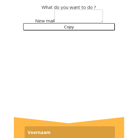
What do you want to do ?
New mail
Copy
Inspiratie door korte lichtkracht
audio's of een vraag die je laat
stilstaan en voelen, acties en
updates van nieuwe events.
Ontvang meteen een visualisatie
om je meer te verbinden met jouw
intuïtie.