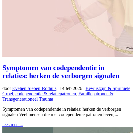
Symptomen van codependentie in
relaties: herken de verborgen signalen
door
Evelien Sieben-Rothuis
|
14 feb 2026
|
Bewustzijn & Spirituele
Groei
,
codependentie & relatiepatronen
,
Familiepatronen &
Transgenerationeel Trauma
Symptomen van codependentie in relaties: herken de verborgen
signalen Veel mensen die met codependente patronen leven,...
lees meer...